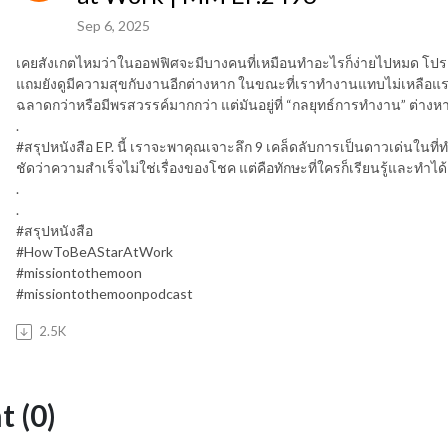
Sep 6, 2025
เคยสังเกตไหมว่าในออฟฟิศจะมีบางคนที่เหมือนทำอะไรก็ง่ายไปหมด โปรเจกต
แถมยังดูมีความสุขกับงานอีกต่างหาก ในขณะที่เราทำงานแทบไม่เหลือแรง แต่ก็
ฉลาดกว่าหรือมีพรสวรรค์มากกว่า แต่มันอยู่ที่ “กลยุทธ์การทำงาน” ต่างห
.
#สรุปหนังสือ EP. นี้ เราจะพาคุณเจาะลึก 9 เคล็ดลับการเป็นดาวเด่นในที่
ชัดว่าความสำเร็จไม่ใช่เรื่องของโชค แต่คือทักษะที่ใครก็เรียนรู้และทำได้
.
.
#สรุปหนังสือ
#HowToBeAStarAtWork
#missiontothemoon
#missiontothemoonpodcast
2.5K
 (0)